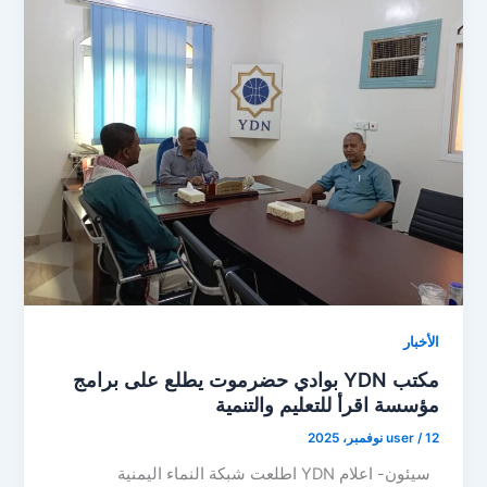
الأخبار
مكتب YDN بوادي حضرموت يطلع على برامج
مؤسسة اقرأ للتعليم والتنمية
12 نوفمبر، 2025
/
user
سيئون- اعلام YDN اطلعت شبكة النماء اليمنية