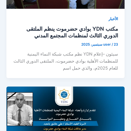
الأخبار
مكتب YDN بوادي حضرموت ينظم الملتقى
الدوري الثالث لمنظمات المجتمع المدني
23 سبتمبر، 2025
/
user
سيئون –إعلام YDN نظم مكتب شبكة النماء اليمنية
للمنظمات الأهلية بوادي حضرموت، الملتقى الدوري الثالث
للعام 2025م، والذي حمل اسم