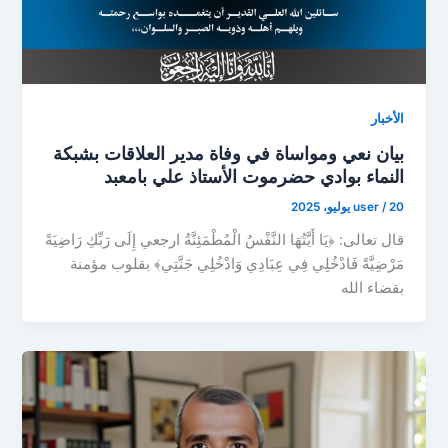
الأخبار
بيان نعي ومواساة في وفاة مدير العلاقات بشبكة
النماء بوادي حضرموت الأستاذ علي بامعبد
20 يوليو، 2025
/
user
قال تعالى: ﴿يَا أَيَّتُهَا النَّفْسُ الْمُطْمَئِنَّةُ ارجعي إِلَى رَبِّكِ رَاضِيَةً
مَرْضِيَّةً فَادْخُلِي فِي عِبَادِي وَادْخُلِي جَنَّتِي﴾ بقلوب مؤمنة
بقضاء الله