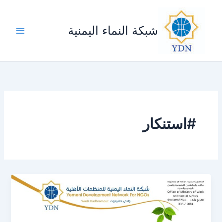
خطي
لى
شبكة النماء اليمنية
لمحتوى
#استنكار