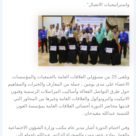
واستراتيجيات الاتصال” .
وتلقى 25 من مسؤولي العلاقات العامة بالجمعيات والمؤسسات
الاعضاء على مدى يومين ، جملة من المعارف والخبرات والمفاهيم
حول طرق التواصل الفعالة وأساليب المراسلات الرسمية وفنون
الاتيكيت والبروتوكول والعلاقات العامة وغيرها من المحاور التي
قدمها محاضر الدورة أخصائي العلاقات العامة بمؤسسة العون
للتنمية عبدالله مقيدحان .
وفي اختتام الدورة أشار مدير عام مكتب وزارة الشؤون الاجتماعية
والعمل بوادي حضرموت والصحراء الدكتور عبدالله باجهام الى