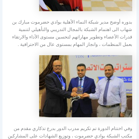
بدوره أوضح مدير شبكة النماء الأهلية بوادي حضرموت مبارك بن
شهاب الى اهتمام الشبكة بالمجال التدريبي والتأهيلي لتنمية
قدرات الأعضاء وتطوير مهاراتهم لتحسين مستوى الأداء والارتقاء
بعمل المنظمات ، وانجاز المهام بمستوى عال من الاحترافية .
وفي اختتام الدورة تم تكريم مدرب الدور بدرع تذكاري مقدم من
مكتب الشبكة بوادي حضرموت ، وتوزيع الشهادات على المشاركين